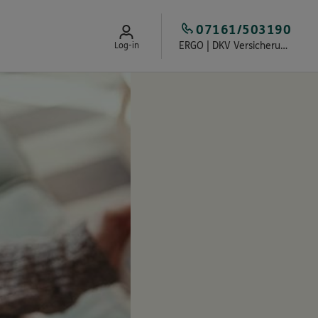
07161/503190
ERGO | DKV Versicherung Mundorff & von Lünenschloß
Log-in