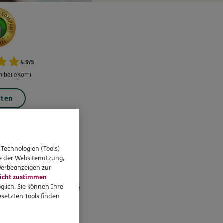
4.9
/
5
 bei eKomi
rten
 Technologien (Tools)
se der Websitenutzung,
eressieren
 Werbeanzeigen zur
icht zustimmen
glich. Sie können Ihre
Standorte
setzten Tools finden