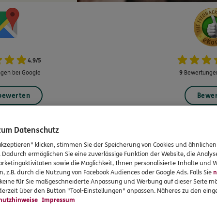
4.9
/
5
gen bei Google
9
Bewertungen
 bewerten
Bewe
 zum Datenschutz
akzeptieren" klicken, stimmen Sie der Speicherung von Cookies und ähnlichen
. Dadurch ermöglichen Sie eine zuverlässige Funktion der Website, die Analy
rvices
Das könnte Sie auch int
rketingaktivitäten sowie die Möglichkeit, Ihnen personalisierte Inhalte und
n, z.B. durch die Nutzung von Facebook Audiences oder Google Ads. Falls Sie
n
r keine für Sie maßgeschneiderte Anpassung und Werbung auf dieser Seite mö
en
Unsere Agentur
erzeit über den Button "Tool-Einstellungen" anpassen. Näheres zu den einge
en
Teampartner
hutzhinweise
Impressum
formationen