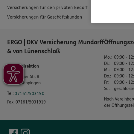
Versicherungen für den privaten Bedarf
EU-Offenlegun
Versicherungen für Geschäftskunden
Datenverarbei
ERGO | DKV Versicherung Mundorff
Öffnungsz
& von Lünenschloß
Mo.
:
09:00 - 12
Di.
:
09:00 - 12
Bezirksdirektion
Mi.
:
09:00 - 12
Do.
:
09:00 - 12
Holzheimer Str. 8
Fr.
:
09:00 - 12
73037 Göppingen
Sa.
:
geschloss
Tel:
07161/503190
Nach Vereinbar
Fax:
07161/5031919
der Öffnungszei