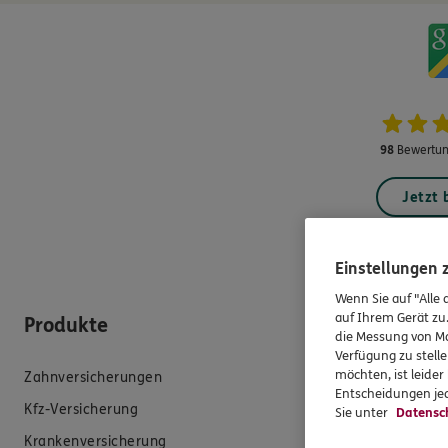
98
Bewertun
Jetzt
Einstellungen
Wenn Sie auf "Alle 
auf Ihrem Gerät zu
Produkte
Hilfe & Se
die Messung von Ma
Verfügung zu stelle
möchten, ist leide
Zahnversicherungen
E-Mail schreib
Entscheidungen jed
Kfz-Versicherung
Schaden meld
Sie unter
Datensc
Krankenversicherung
Erstkontaktin