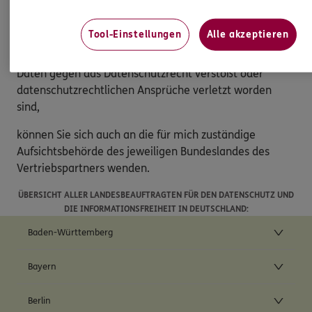
Matthias.Mundorff@ergo.de.
Tool-Einstellungen
Alle akzeptieren
Beschwerderecht
Sollten Sie der Ansicht sein, dass die Verarbeitung Ihrer
Daten gegen das Datenschutzrecht verstößt oder
datenschutzrechtlichen Ansprüche verletzt worden
sind,
können Sie sich auch an die für mich zuständige
Aufsichtsbehörde des jeweiligen Bundeslandes des
Vertriebspartners wenden.
ÜBERSICHT ALLER LANDESBEAUFTRAGTEN FÜR DEN DATENSCHUTZ UND
DIE INFORMATIONSFREIHEIT IN DEUTSCHLAND:
Baden-Württemberg
Bayern
Berlin