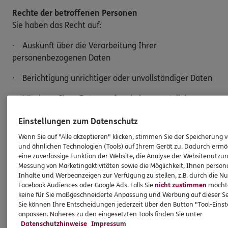
Rechte der betroffenen Personen
Sie haben das Recht auf:
· Auskunft über die Verarbeitung Ihrer
personenbezogenen Daten
· Berichtigung unrichtiger oder unvollständiger Daten
· Löschung Ihrer Daten, sofern keine gesetzlichen
Aufbewahrungspflichten bestehen
Einstellungen zum Datenschutz
· Einschränkung der Verarbeitung
Wenn Sie auf "Alle akzeptieren" klicken, stimmen Sie der Speicherung 
und ähnlichen Technologien (Tools) auf Ihrem Gerät zu. Dadurch ermö
· Widerspruch gegen die Verarbeitung Ihrer Daten
eine zuverlässige Funktion der Website, die Analyse der Websitenutzun
Messung von Marketingaktivitäten sowie die Möglichkeit, Ihnen persona
· Datenübertragung an einen anderen
Inhalte und Werbeanzeigen zur Verfügung zu stellen, z.B. durch die N
Verantwortlichen
Facebook Audiences oder Google Ads. Falls Sie
nicht zustimmen
möchten
keine für Sie maßgeschneiderte Anpassung und Werbung auf dieser Se
Möchten Sie von Ihren Rechten Gebrauch machen,
Sie können Ihre Entscheidungen jederzeit über den Button "Tool-Eins
anpassen. Näheres zu den eingesetzten Tools finden Sie unter
genügt eine E-Mail an:
Datenschutzhinweise
Impressum