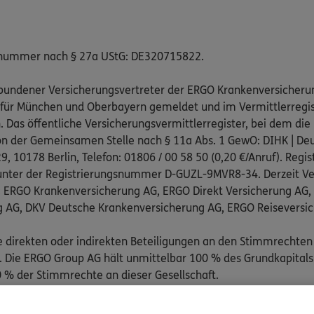
snummer nach § 27a UStG: DE320715822.
gebundener Versicherungsvertreter der ERGO Krankenversicheru
 für München und Oberbayern gemeldet und im Vermittlerregist
as öffentliche Versicherungsvermittlerregister, bei dem die 
on der Gemeinsamen Stelle nach § 11a Abs. 1 GewO: DIHK | Deu
, 10178 Berlin, Telefon: 01806 / 00 58 50 (0,20 €/Anruf). Regis
nter der Registrierungsnummer D-GUZL-9MVR8-34. Derzeit Ve
: ERGO Krankenversicherung AG, ERGO Direkt Versicherung AG
g AG, DKV Deutsche Krankenversicherung AG, ERGO Reiseversi
e direkten oder indirekten Beteiligungen an den Stimmrechten
Die ERGO Group AG hält unmittelbar 100 % des Grundkapitals
 % der Stimmrechte an dieser Gesellschaft.
pflichtend an folgenden außergerichtlichen Schlichtungsstelle