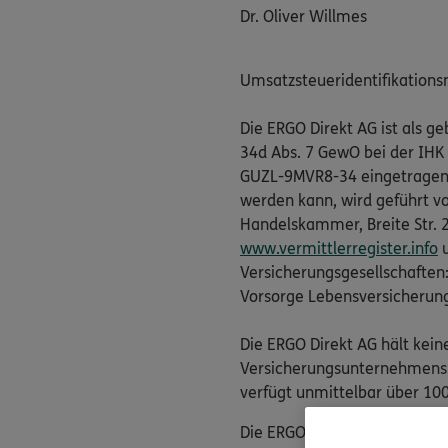
Dr. Oliver Willmes
Umsatzsteueridentifikation
Die ERGO Direkt AG ist als 
34d Abs. 7 GewO bei der IHK
GUZL-9MVR8-34 eingetragen. D
werden kann, wird geführt v
Handelskammer, Breite Str. 29
www.vermittlerregister.info
u
Versicherungsgesellschaften
Vorsorge Lebensversicherun
Die ERGO Direkt AG hält kein
Versicherungsunternehmens. 
verfügt unmittelbar über 100
Die ERGO Direkt AG nimmt ver