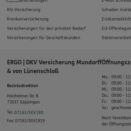
Zahnversicherungen
E-Mail schreib
Kfz-Versicherung
Schaden meld
Krankenversicherung
Erstkontaktin
Versicherungen für den privaten Bedarf
EU-Offenlegun
Versicherungen für Geschäftskunden
Datenverarbei
ERGO | DKV Versicherung Mundorff
Öffnungsz
& von Lünenschloß
Mo.
:
09:00 - 12
Di.
:
09:00 - 12
Bezirksdirektion
Mi.
:
09:00 - 12
Do.
:
09:00 - 12
Holzheimer Str. 8
Fr.
:
09:00 - 12
73037 Göppingen
Sa.
:
geschloss
Tel:
07161/503190
Nach Vereinbar
Fax:
07161/5031919
der Öffnungszei