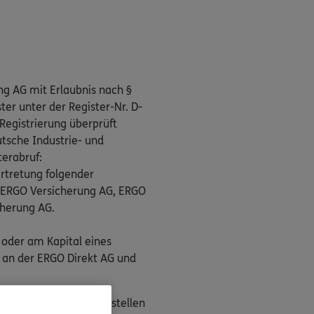
ng AG mit Erlaubnis nach §
er unter der Register-Nr. D-
Registrierung überprüft
tsche Industrie- und
terabruf:
rtretung folgender
, ERGO Versicherung AG, ERGO
cherung AG.
 oder am Kapital eines
 an der ERGO Direkt AG und
n als Streitbeilegungsstellen