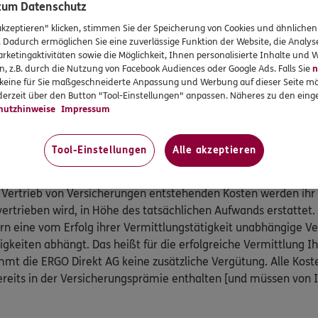
gungsgesetzes teil:
 zum Datenschutz
akzeptieren" klicken, stimmen Sie der Speicherung von Cookies und ähnlichen
 Kranken- und Pflegeversicherung, Postfach 06 02 22, 10052 B
. Dadurch ermöglichen Sie eine zuverlässige Funktion der Website, die Analy
 89 31,
www.pkv-ombudsmann.de
, sofern es um Streitigkeit
rketingaktivitäten sowie die Möglichkeit, Ihnen personalisierte Inhalte und
 Pflegeversicherungen geht.
n, z.B. durch die Nutzung von Facebook Audiences oder Google Ads. Falls Sie
n
r keine für Sie maßgeschneiderte Anpassung und Werbung auf dieser Seite mö
smann e.V., Postfach 080632, 10006 Berlin, Telefon: 0800 / 3 6
erzeit über den Button "Tool-Einstellungen" anpassen. Näheres zu den einge
@versicherungsombudsmann.de
,
http://www.versicherungso
hutzhinweise
Impressum
ammenhang mit anderen privaten Versicherungen geht (außer K
Tool-Einstellungen
Alle akzeptieren
ratung an.
 Vertrieb von Versicherungen entstehenden Kosten werden ihr
vertrieben wird, in Höhe des tatsächlichen Aufwands erstattet.
ern eine vom Erfolg ihrer Vermittlungstätigkeit unabhängige 
igkeiten abhängt. Das heißt für die erfolgreiche Vermittlung I
mt die ERGO Direkt AG keine zusätzliche Vergütung. Alle Kost
reits in der Versicherungsprämie enthalten [und müssen von 