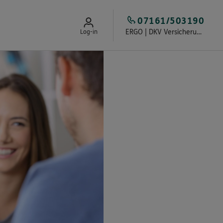
07161/503190
ERGO | DKV Versicherung Mundorff & von Lünenschloß
Log-in