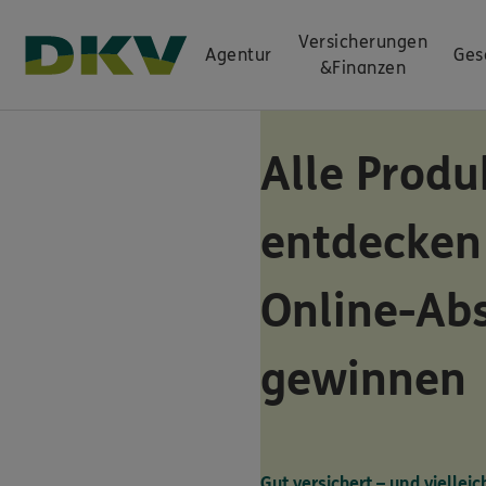
Versicherungen
Agentur
Ges
&
Finanzen
Alle Produ
entdecken
Online-Ab
gewinnen
Gut versichert – und vielleic