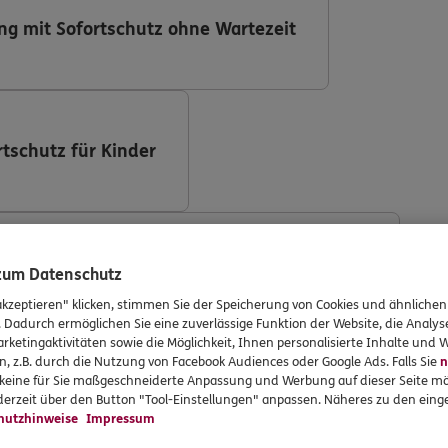
ng mit Sofortschutz ohne Wartezeit
rtschutz für Kinder
ng (DKV Deutsche Krankenversicherung AG)
 zum Datenschutz
akzeptieren" klicken, stimmen Sie der Speicherung von Cookies und ähnlichen
. Dadurch ermöglichen Sie eine zuverlässige Funktion der Website, die Analy
rketingaktivitäten sowie die Möglichkeit, Ihnen personalisierte Inhalte und
n, z.B. durch die Nutzung von Facebook Audiences oder Google Ads. Falls Sie
n
r keine für Sie maßgeschneiderte Anpassung und Werbung auf dieser Seite mö
ng mit Implantaten
erzeit über den Button "Tool-Einstellungen" anpassen. Näheres zu den einge
hutzhinweise
Impressum