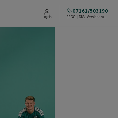
07161/503190
ERGO | DKV Versicherung Mundorff & von Lünenschloß
Log-in