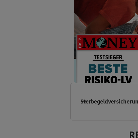
Sterbegeldversicheru
R