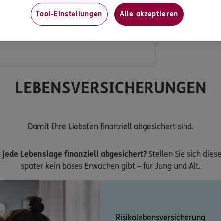
Tool-Einstellungen
Alle akzeptieren
ng mit verdoppeltem Festzuschuss
LEBENSVERSICHERUNGEN
Damit Ihre Liebsten finanziell abgesichert sind.
 jede Lebenslage finanziell abgesichert?
Stellen Sie sich dies
später kein böses Erwachen gibt – für Jung und Alt.
Risikolebensversicherung