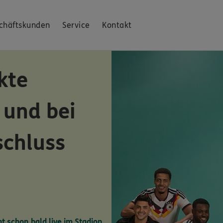
chäftskunden
Service
Kontakt
kte
 und bei
schluss
ht schon bald live im Stadion